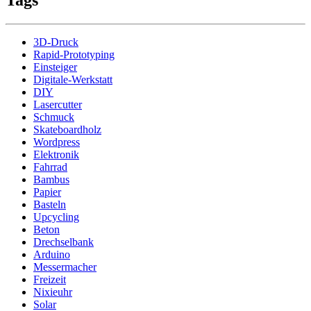
Tags
3D-Druck
Rapid-Prototyping
Einsteiger
Digitale-Werkstatt
DIY
Lasercutter
Schmuck
Skateboardholz
Wordpress
Elektronik
Fahrrad
Bambus
Papier
Basteln
Upcycling
Beton
Drechselbank
Arduino
Messermacher
Freizeit
Nixieuhr
Solar