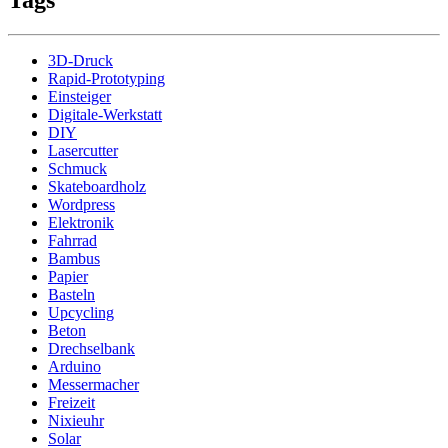
Tags
3D-Druck
Rapid-Prototyping
Einsteiger
Digitale-Werkstatt
DIY
Lasercutter
Schmuck
Skateboardholz
Wordpress
Elektronik
Fahrrad
Bambus
Papier
Basteln
Upcycling
Beton
Drechselbank
Arduino
Messermacher
Freizeit
Nixieuhr
Solar